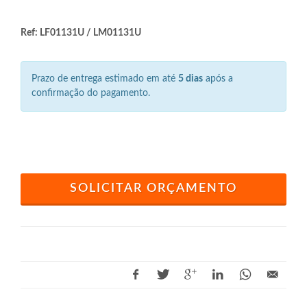
Ref: LF01131U / LM01131U
Prazo de entrega estimado em até
5 dias
após a
confirmação do pagamento.
SOLICITAR ORÇAMENTO