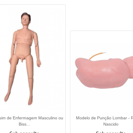
im de Enfermagem Masculino ou
Modelo de Punção Lombar - 
VER DETALHES
VER DETALHES
Biss...
Nascido