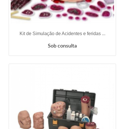
VER DETALHES
Kit de Simulação de Acidentes e feridas ...
Sob consulta