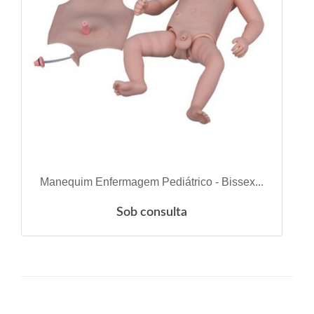
VER DETALHES
Manequim Enfermagem Pediátrico - Bissex...
Sob consulta