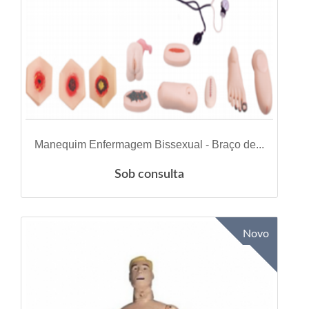
VER DETALHES
Manequim Enfermagem Bissexual - Braço de...
Sob consulta
Novo