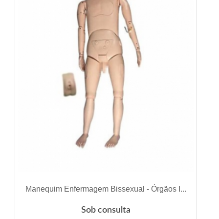
VER DETALHES
Manequim Enfermagem Bissexual - Órgãos I...
Sob consulta