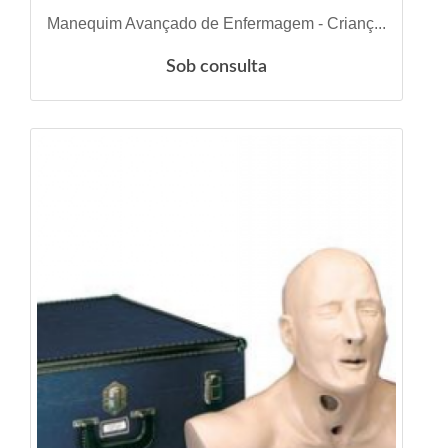
VER DETALHES
Manequim Avançado de Enfermagem - Crianç...
Sob consulta