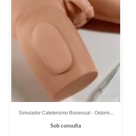
VER DETALHES
Simulador Cateterismo Bissexual - Ostomi...
Sob consulta