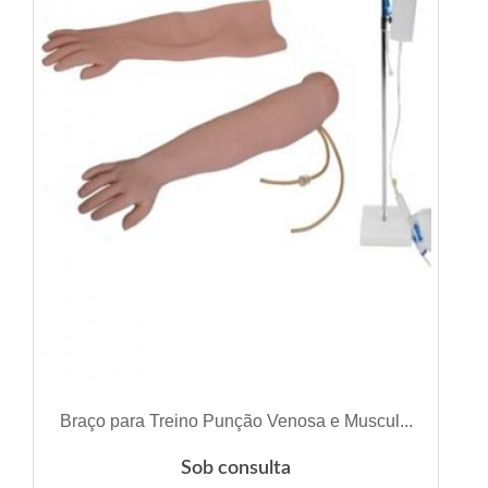
VER DETALHES
Braço para Treino Punção Venosa e Muscul...
Sob consulta