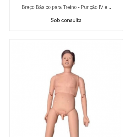
VER DETALHES
Braço Básico para Treino - Punção IV e...
Sob consulta