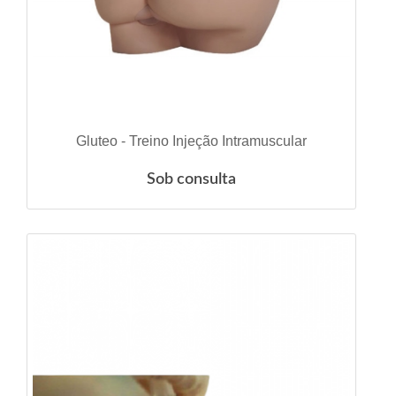
VER DETALHES
Gluteo - Treino Injeção Intramuscular
Sob consulta