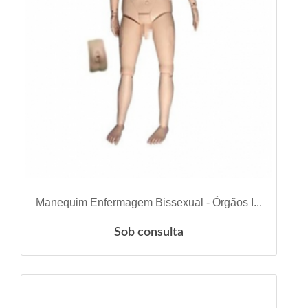
VER DETALHES
Manequim Enfermagem Bissexual - Órgãos I...
Sob consulta