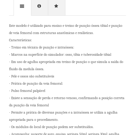
Este modelo é utilizado para ensino e treino de punção óssea tibial e punção
de veia femoral com estruturas anatômicas e realísticas.
Características:
- Treino em técnica de punção e intraóssea:
- Marcos na superfície do simulador: osso, tíbia e tuberosidade tibial
- Em uso de agulha apropriada em treino de punção o que simula a saída do
fluido da medula óssea.
- Pele e ossos são substituíveis
- Prática de punção da veia femoral:
- Pulso femoral palpável
- Existe a sensação de perda e retorno venoso, confirmando a posição correta
da punção da veia femoral
- Permite a prática de diversas punções e a intraóssea se utiliza a agulha
apropriada para o procedimento.
- Os módulos do local de punção podem ser substituídos.
- Acompanha: suporte de soro, equipo, seringa 50ml, seringa 10ml, agulha