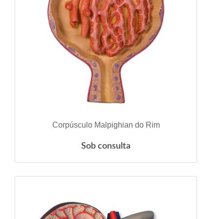
VER DETALHES
Corpúsculo Malpighian do Rim
Sob consulta