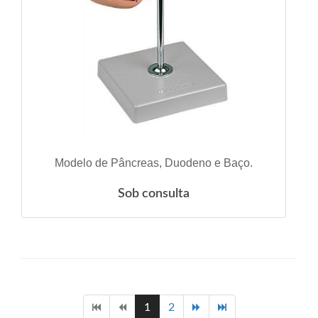
VER DETALHES
Modelo de Pâncreas, Duodeno e Baço.
Sob consulta
1
2