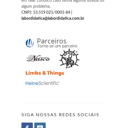
em falar conosco caso tenha alguma dúvida ou
algum problema.
CNPJ: 53.519.021/0001-84 |
labordidatica@labordidatica.com.br
SIGA NOSSAS REDES SOCIAIS