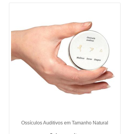
VER DETALHES
Ossículos Auditivos em Tamanho Natural