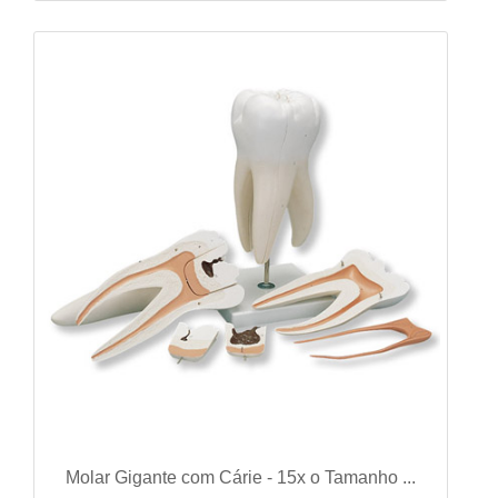
VER DETALHES
Molar Gigante com Cárie - 15x o Tamanho ...