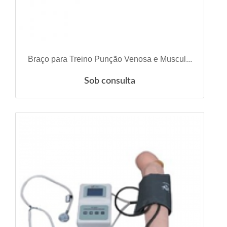
VER DETALHES
Braço para Treino Punção Venosa e Muscul...
Sob consulta