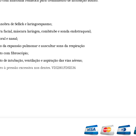
 anatomia realística para treinamento de intubação adulto.
nobra de Sellick e laringoespasmo;
a facial, máscara laríngea, combitube e sonda endotraqueal;
ral e nasal;
ão da expansão pulmonar e auscultar sons da respiração
o com fibroscópio;
 de intubação, ventilação e aspiração das vias aéreas;
oro à pressão excessiva nos dentes. VD1280.FDS1536