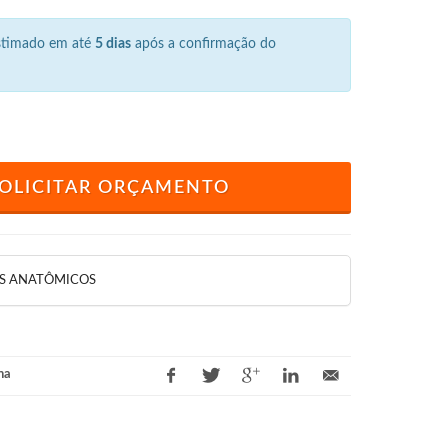
estimado em até
5 dias
após a confirmação do
OLICITAR ORÇAMENTO
S ANATÔMICOS
na