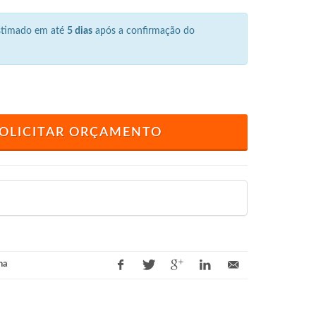
estimado em até
5 dias
após a confirmação do
OLICITAR ORÇAMENTO
na