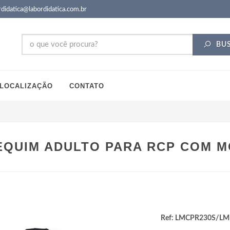
didatica@labordidatica.com.br
BU
LOCALIZAÇÃO
CONTATO
QUIM ADULTO PARA RCP COM M
Ref: LMCPR230S/LM