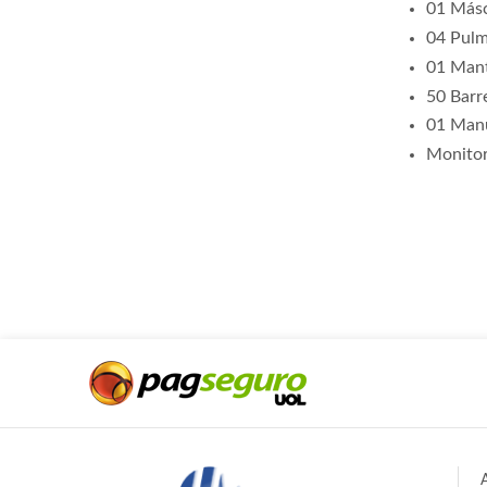
01 Másc
04 Pulm
01 Mant
50 Barre
01 Manu
Monitor