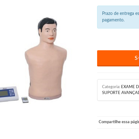
Prazo de entrega 
pagamento.
S
Categoria:
EXAME D
SUPORTE AVANÇA
Compartilhe essa pági