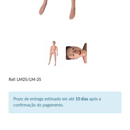
Ref: LM2S/LM-2S
Prazo de entrega estimado em até
10 dias
após a
confirmação do pagamento.