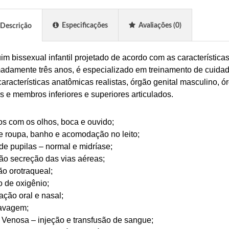
Especificações
Avaliações
(0)
Descrição
m bissexual infantil projetado de acordo com as característic
adamente três anos, é especializado em treinamento de cuidad
aracterísticas anatômicas realistas, órgão genital masculino, ór
s e membros inferiores e superiores articulados.
s com os olhos, boca e ouvido;
e roupa, banho e acomodação no leito;
e pupilas – normal e midríase;
ão secreção das vias aéreas;
ão orotraqueal;
o de oxigênio;
ação oral e nasal;
lavagem;
Venosa – injeção e transfusão de sangue;