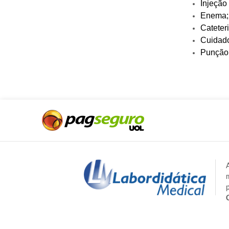
Injeção
Enema;
Cateter
Cuidado
Punção 