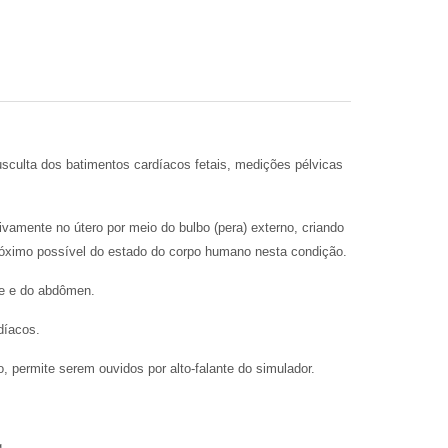
sculta dos batimentos cardíacos fetais, medições pélvicas
ivamente no útero por meio do bulbo (pera) externo, criando
 próximo possível do estado do corpo humano nesta condição.
ve e do abdômen.
díacos.
, permite serem ouvidos por alto-falante do simulador.
g