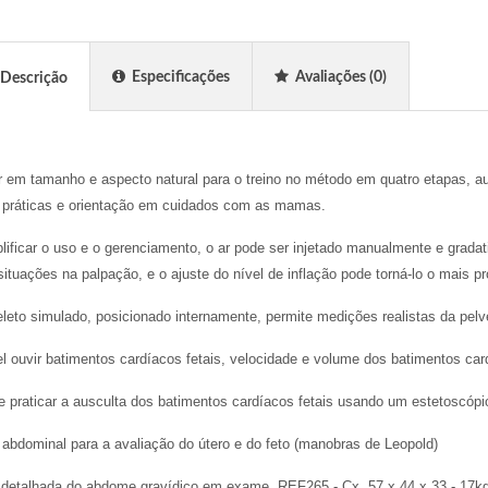
Especificações
Avaliações
(0)
Descrição
 em tamanho e aspecto natural para o treino no método em quatro etapas, au
, práticas e orientação em cuidados com as mamas.
lificar o uso e o gerenciamento, o ar pode ser injetado manualmente e gradat
situações na palpação, e o ajuste do nível de inflação pode torná-lo o mais
eto simulado, posicionado internamente, permite medições realistas da pel
l ouvir batimentos cardíacos fetais, velocidade e volume dos batimentos car
 praticar a ausculta dos batimentos cardíacos fetais usando um estetoscópio
abdominal para a avaliação do útero e do feto (manobras de Leopold)
 detalhada do abdome gravídico em exame. REF265 - Cx. 57 x 44 x 33 - 17k