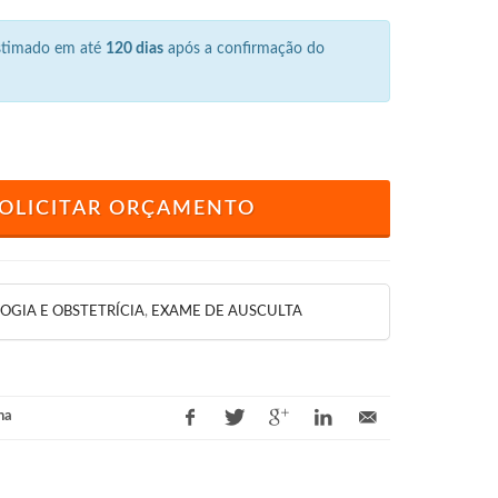
estimado em até
120 dias
após a confirmação do
OLICITAR ORÇAMENTO
OGIA E OBSTETRÍCIA
,
EXAME DE AUSCULTA
na