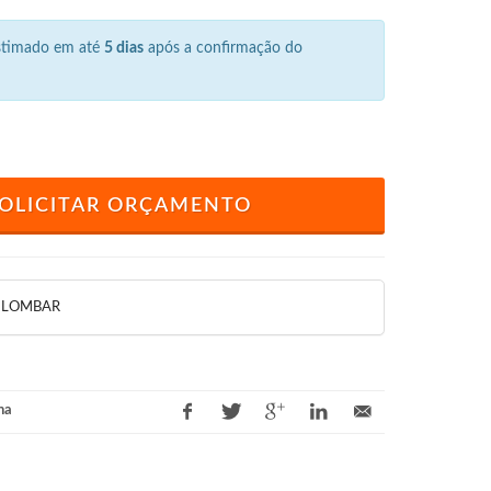
estimado em até
5 dias
após a confirmação do
OLICITAR ORÇAMENTO
 LOMBAR
na