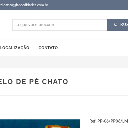
didatica@labordidatica.com.br
BU
LOCALIZAÇÃO
CONTATO
LO DE PÉ CHATO
Ref: PP-06/PP06/LM