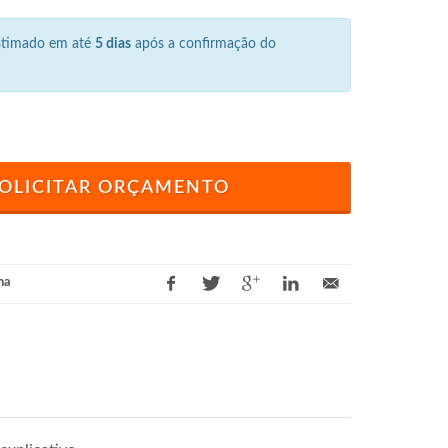
estimado em até
5 dias
após a confirmação do
OLICITAR ORÇAMENTO
na