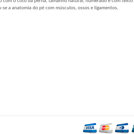
o com o coto da perna, tamanho natural, numerado e com texto e
-se a anatomia do pé com músculos, ossos e ligamentos.