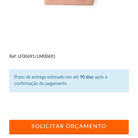
Ref: LF00691/LM00691
Prazo de entrega estimado em até
90 dias
após a
confirmação do pagamento.
SOLICITAR ORÇAMENTO