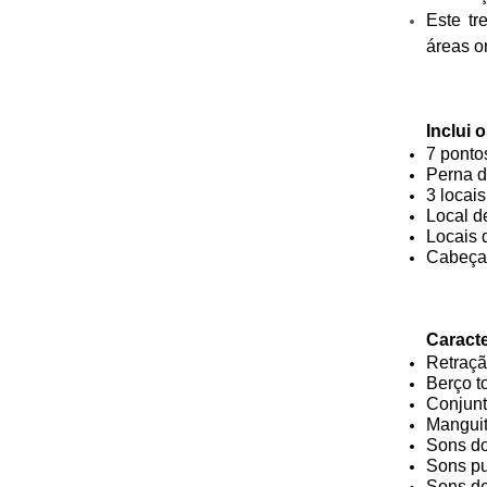
Este tr
áreas on
Inclui 
7 ponto
Perna d
3 locais
Local d
Locais 
Cabeça 
Caracte
Retraçã
Berço t
Conjunt
Manguit
Sons d
Sons p
Sons d