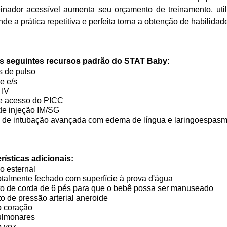
einador acessível aumenta seu orçamento de treinamento, util
de a prática repetitiva e perfeita torna a obtenção de habilidade
os seguintes recursos padrão do STAT Baby:
s de pulso
e e/s
 IV
e acesso do PICC
de injeção IM/SG
de intubação avançada com edema de língua e laringoespas
rísticas adicionais:
o esternal
otalmente fechado com superfície à prova d'água
o de corda de 6 pés para que o bebê possa ser manuseado
o de pressão arterial aneroide
o coração
ulmonares
e voz