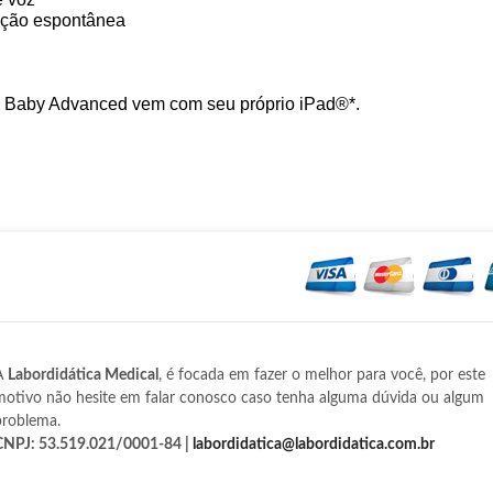
ação espontânea
Baby Advanced vem com seu próprio iPad®*.
A
Labordidática Medical
, é focada em fazer o melhor para você, por este
motivo não hesite em falar conosco caso tenha alguma dúvida ou algum
problema.
CNPJ: 53.519.021/0001-84 |
labordidatica@labordidatica.com.br