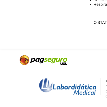
Respir
O STAT 